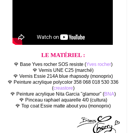
LE MATÉRIEL :
🌹 Base Yves rocher SOS resiste (
Yves rocher
)
🌹 Vernis UNE C25 (marché)
🌹 Vernis Essie 214A blue rhapsody (monoprix)
🌹 Peinture acrylique polycolor 358 068 018 530 336
(
creastore
)
🌹 Peinture acrylique Nita Garcia "glamour" (
BNA
)
🌹 Pinceau raphael aquarelle 4/0 (cultura)
🌹 Top coat Essie matte about you (monoprix)