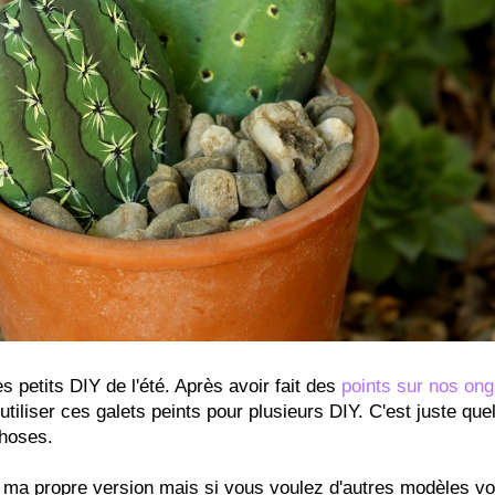
s petits DIY de l'été. Après avoir fait des
points sur nos ong
utiliser ces galets peints pour plusieurs DIY. C'est juste qu
choses.
ait ma propre version mais si vous voulez d'autres modèles v