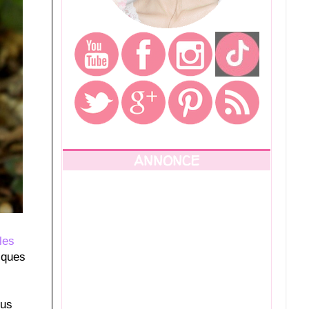
ANNONCE
les
elques
ous