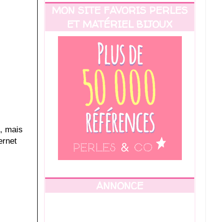
MON SITE FAVORIS PERLES
ET MATÉRIEL BIJOUX
s, mais
ernet
ANNONCE