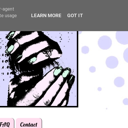
er-agent
LEARN MORE
GOT IT
ate usage
FAQ
Contact