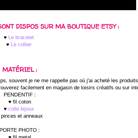
 SONT DISPOS SUR MA BOUTIQUE ETSY :
♥
Le bracelet
♥
Le collier
MATÉRIEL :
mps, souvent je ne me rappelle pas où j'ai acheté les produit
uverez facilement en magasin de loisirs créatifs ou sur int
PENDENTIF :
♥ fil coton
♥
colle bijoux
 pinces et anneaux
PORTE PHOTO :
♥ fil metal