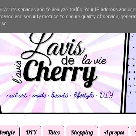
iver its services and to analyze traffic. Your IP address and us
mance and security metrics to ensure quality of service, gener
use.
festyle
DIY
Tutos
Shopping
A propos