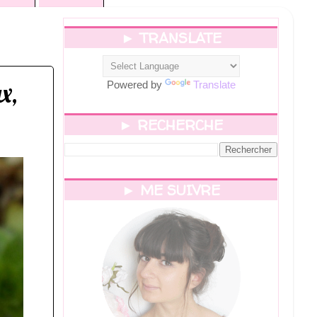
► TRANSLATE
x,
Powered by
Translate
► RECHERCHE
► ME SUIVRE