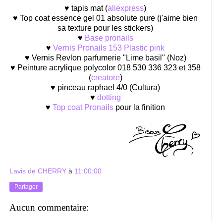
♥ tapis mat (
aliexpress
)
♥ Top coat essence gel 01 absolute pure (j'aime bien
sa texture pour les stickers)
♥
Base pronails
♥
Vernis Pronails 153 Plastic pink
♥ Vernis Revlon parfumerie "Lime basil" (Noz)
♥ Peinture acrylique polycolor 018 530 336 323 et 358
(
creatore
)
♥ pinceau raphael 4/0 (Cultura)
♥
dotting
♥
Top coat Pronails
pour la finition
Lavis de CHERRY
à
11:00:00
Partager
Aucun commentaire: