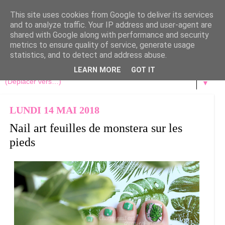
This site uses cookies from Google to deliver its services
and to analyze traffic. Your IP address and user-agent are
shared with Google along with performance and security
metrics to ensure quality of service, generate usage
statistics, and to detect and address abuse.
LEARN MORE
GOT IT
▼
LUNDI 14 MAI 2018
Nail art feuilles de monstera sur les
pieds