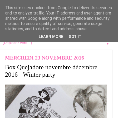
This site uses cookies from Google to deliver its services
and to analyze traffic. Your IP address and user-agent are
shared with Google along with performance and security
metrics to ensure quality of service, generate usage
statistics, and to detect and address abuse.
LEARN MORE
GOT IT
▼
MERCREDI 23 NOVEMBRE 2016
Box Quejadore novembre décembre
2016 - Winter party