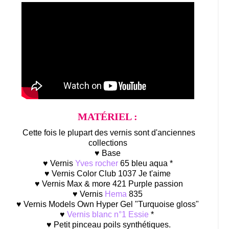
MATÉRIEL :
Cette fois le plupart des vernis sont d'anciennes
collections
♥ Base
♥ Vernis
Yves rocher
65 bleu aqua *
♥ Vernis Color Club 1037 Je t'aime
♥ Vernis Max & more 421 Purple passion
♥ Vernis
Hema
835
♥ Vernis Models Own Hyper Gel "Turquoise gloss"
♥
Vernis blanc n°1 Essie
*
♥ Petit pinceau poils synthétiques.