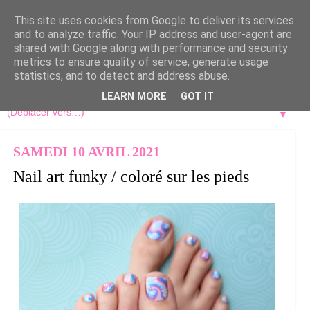
This site uses cookies from Google to deliver its services
and to analyze traffic. Your IP address and user-agent are
shared with Google along with performance and security
metrics to ensure quality of service, generate usage
statistics, and to detect and address abuse.
LEARN MORE
GOT IT
▼
SAMEDI 10 AVRIL 2021
Nail art funky / coloré sur les pieds