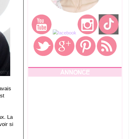
ANNONCE
avais
st
ux. La
oir si