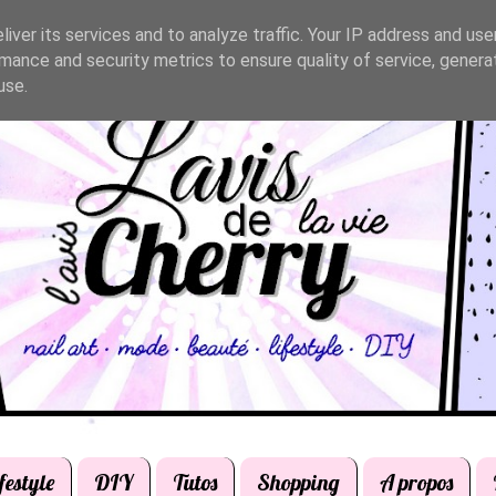
iver its services and to analyze traffic. Your IP address and us
mance and security metrics to ensure quality of service, gener
use.
festyle
DIY
Tutos
Shopping
A propos