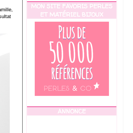
MON SITE FAVORIS PERLES
amille,
ET MATÉRIEL BIJOUX
ultat
ANNONCE