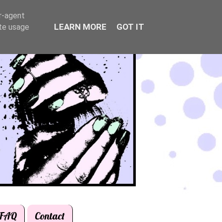
er-agent
LEARN MORE
GOT IT
ate usage
FAQ
Contact