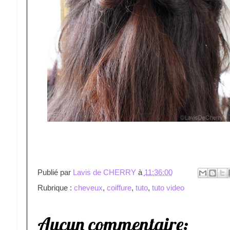
Publié par
Lavis de CHERRY
à
11:36:00
Rubrique :
cheveux
,
coiffure
,
tuto
,
tuto video
Aucun commentaire: