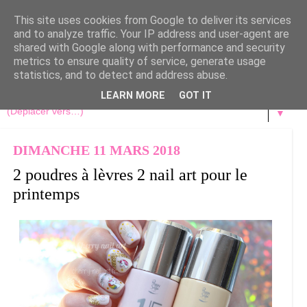
This site uses cookies from Google to deliver its services
and to analyze traffic. Your IP address and user-agent are
shared with Google along with performance and security
metrics to ensure quality of service, generate usage
statistics, and to detect and address abuse.
LEARN MORE
GOT IT
▼
DIMANCHE 11 MARS 2018
2 poudres à lèvres 2 nail art pour le
printemps