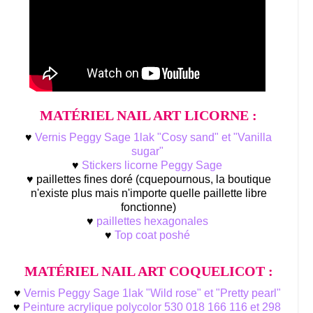
MATÉRIEL NAIL ART LICORNE :
♥
Vernis Peggy Sage 1lak "Cosy sand" et "Vanilla
sugar"
♥
Stickers licorne Peggy Sage
♥ paillettes fines doré (cquepournous, la boutique
n'existe plus mais n'importe quelle paillette libre
fonctionne)
♥
paillettes hexagonales
♥
Top coat poshé
MATÉRIEL NAIL ART COQUELICOT :
♥
Vernis Peggy Sage 1lak "Wild rose" et "Pretty pearl"
♥
Peinture acrylique polycolor 530 018 166 116 et 298