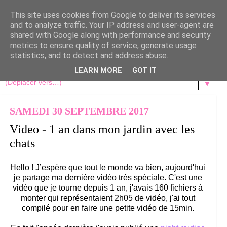
This site uses cookies from Google to deliver its services
and to analyze traffic. Your IP address and user-agent are
shared with Google along with performance and security
metrics to ensure quality of service, generate usage
statistics, and to detect and address abuse.
LEARN MORE
GOT IT
▼
SAMEDI 30 SEPTEMBRE 2017
Video - 1 an dans mon jardin avec les
chats
Hello ! J’espère que tout le monde va bien, aujourd'hui
je partage ma dernière vidéo très spéciale. C'est une
vidéo que je tourne depuis 1 an, j'avais 160 fichiers à
monter qui représentaient 2h05 de vidéo, j'ai tout
compilé pour en faire une petite vidéo de 15min.