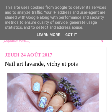
This site uses cookies from Google to deliver its services
and to analyze traffic. Your IP address and user-agent are
shared with Google along with performance and security
metrics to ensure quality of service, generate usage
statistics, and to detect and address abuse.
LEARN MORE
GOT IT
▼
JEUDI 24 AOÛT 2017
Nail art lavande, vichy et pois