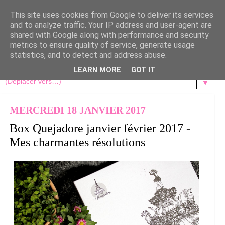
This site uses cookies from Google to deliver its services
and to analyze traffic. Your IP address and user-agent are
shared with Google along with performance and security
metrics to ensure quality of service, generate usage
statistics, and to detect and address abuse.
LEARN MORE
GOT IT
▼
MERCREDI 18 JANVIER 2017
Box Quejadore janvier février 2017 -
Mes charmantes résolutions