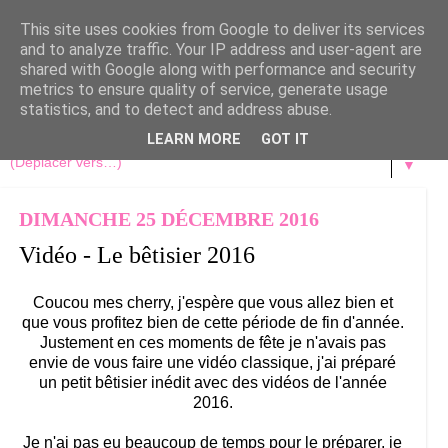
This site uses cookies from Google to deliver its services
and to analyze traffic. Your IP address and user-agent are
shared with Google along with performance and security
metrics to ensure quality of service, generate usage
statistics, and to detect and address abuse.
LEARN MORE
GOT IT
▼
DIMANCHE 25 DÉCEMBRE 2016
Vidéo - Le bêtisier 2016
Coucou mes cherry, j'espère que vous allez bien et
que vous profitez bien de cette période de fin d'année.
Justement en ces moments de fête je n'avais pas
envie de vous faire une vidéo classique, j'ai préparé
un petit bêtisier inédit avec des vidéos de l'année
2016.
Je n'ai pas eu beaucoup de temps pour le préparer, je