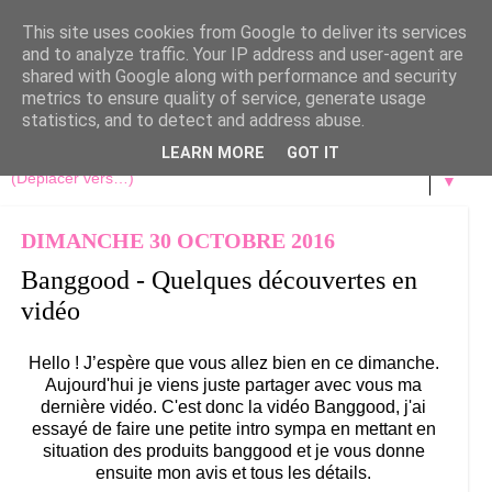
This site uses cookies from Google to deliver its services
and to analyze traffic. Your IP address and user-agent are
shared with Google along with performance and security
metrics to ensure quality of service, generate usage
statistics, and to detect and address abuse.
LEARN MORE
GOT IT
▼
DIMANCHE 30 OCTOBRE 2016
Banggood - Quelques découvertes en
vidéo
Hello ! J’espère que vous allez bien en ce dimanche.
Aujourd'hui je viens juste partager avec vous ma
dernière vidéo. C'est donc la vidéo Banggood, j'ai
essayé de faire une petite intro sympa en mettant en
situation des produits banggood et je vous donne
ensuite mon avis et tous les détails.