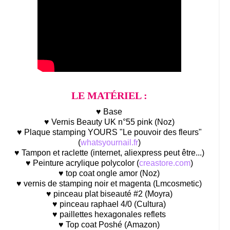
LE MATÉRIEL :
♥ Base
♥ Vernis Beauty UK n°55 pink (Noz)
♥ Plaque stamping YOURS "Le pouvoir des fleurs"
(
whatsyournail.fr
)
♥ Tampon et raclette (internet, aliexpress peut être...)
♥ Peinture acrylique polycolor (
creastore.com
)
♥ top coat ongle amor (Noz)
♥ vernis de stamping noir et magenta (Lmcosmetic)
♥ pinceau plat biseauté #2 (Moyra)
♥ pinceau raphael 4/0 (Cultura)
♥ paillettes hexagonales reflets
♥ Top coat Poshé (Amazon)