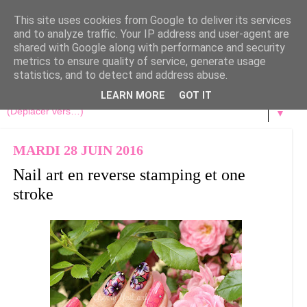
This site uses cookies from Google to deliver its services
and to analyze traffic. Your IP address and user-agent are
shared with Google along with performance and security
metrics to ensure quality of service, generate usage
statistics, and to detect and address abuse.
LEARN MORE
GOT IT
▼
MARDI 28 JUIN 2016
Nail art en reverse stamping et one
stroke