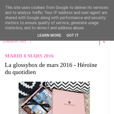
This site uses cookies from Google to deliver its services
and to analyze traffic. Your IP address and user-agent are
shared with Google along with performance and security
metrics to ensure quality of service, generate usage
statistics, and to detect and address abuse.
LEARN MORE
GOT IT
▼
MARDI 8 MARS 2016
La glossybox de mars 2016 - Héroïne
du quotidien