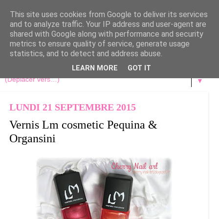
This site uses cookies from Google to deliver its services
and to analyze traffic. Your IP address and user-agent are
shared with Google along with performance and security
metrics to ensure quality of service, generate usage
statistics, and to detect and address abuse.
LEARN MORE
GOT IT
▼
LUNDI 21 SEPTEMBRE 2015
Vernis Lm cosmetic Pequina &
Organsini