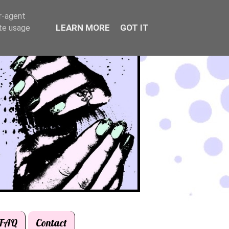
er-agent
LEARN MORE
GOT IT
ate usage
FAQ
Contact