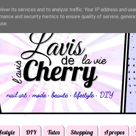
iver its services and to analyze traffic. Your IP address and us
mance and security metrics to ensure quality of service, gener
use.
festyle
DIY
Tutos
Shopping
A propos