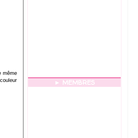
 de même
 couleur
► MEMBRES