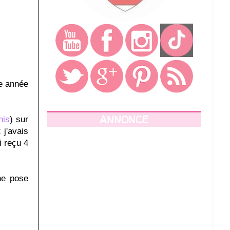
te année
ANNONCE
nis
) sur
 j'avais
i reçu 4
ne pose