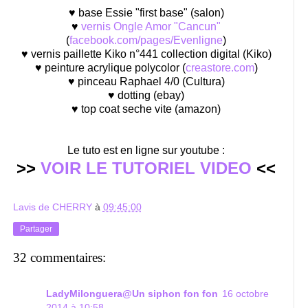
♥ base Essie "first base" (salon)
♥
vernis Ongle Amor "Cancun"
(
facebook.com/pages/Evenligne
)
♥ vernis paillette Kiko n°441 collection digital (Kiko)
♥ peinture acrylique polycolor (
creastore.com
)
♥ pinceau Raphael 4/0 (Cultura)
♥ dotting (ebay)
♥ top coat seche vite (amazon)
Le tuto est en ligne sur youtube :
>>
VOIR LE TUTORIEL VIDEO
<<
Lavis de CHERRY
à
09:45:00
Partager
32 commentaires:
LadyMilonguera@Un siphon fon fon
16 octobre
2014 à 10:58