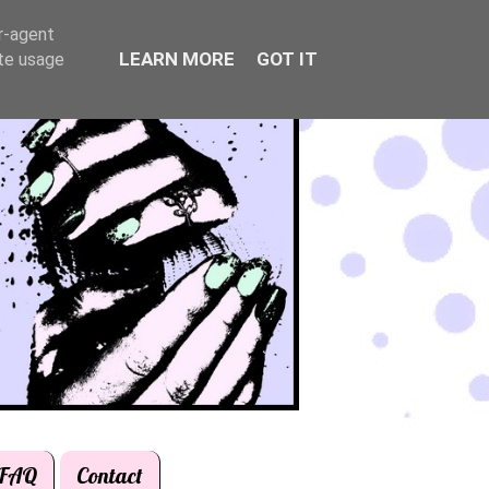
er-agent
LEARN MORE
GOT IT
ate usage
FAQ
Contact