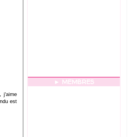
► MEMBRES
, j'aime
endu est