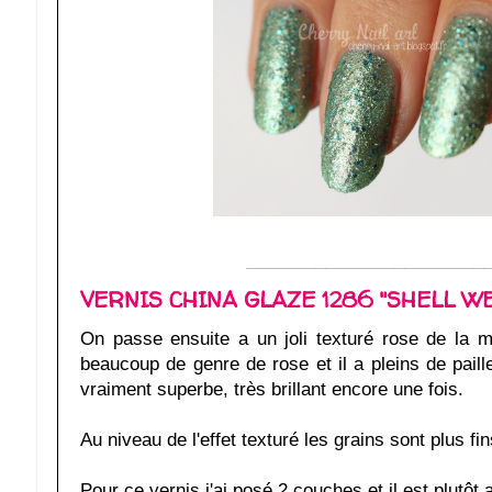
________________________
VERNIS CHINA GLAZE 1286 "SHELL W
On passe ensuite a un joli texturé rose de la ma
beaucoup de genre de rose et il a pleins de pail
vraiment superbe, très brillant encore une fois.
Au niveau de l'effet texturé les grains sont plus fin
Pour ce vernis j'ai posé 2 couches et il est plutôt