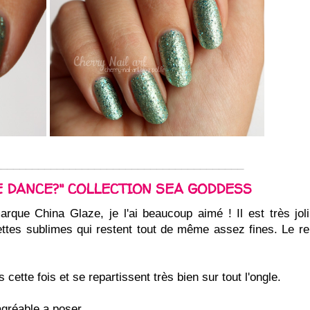
________________________________________
E DANCE?" COLLECTION SEA GODDESS
rque China Glaze, je l'ai beaucoup aimé ! Il est très joli
lettes sublimes qui restent tout de même assez fines. Le r
s cette fois et se repartissent très bien sur tout l'ongle.
 agréable a poser