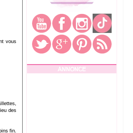
nt vous
ANNONCE
llettes,
lieu des
ins fin.