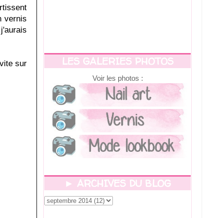
rtissent
n vernis
j'aurais
LES GALERIES PHOTOS
vite sur
Voir les photos :
► ARCHIVES DU BLOG