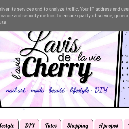
iver its services and to analyze traffic. Your IP address and us
mance and security metrics to ensure quality of service, gener
use.
festyle
DIY
Tutos
Shopping
A propos