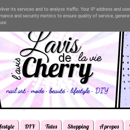
iver its services and to analyze traffic. Your IP address and us
mance and security metrics to ensure quality of service, gener
use.
festyle
DIY
Tutos
Shopping
A propos