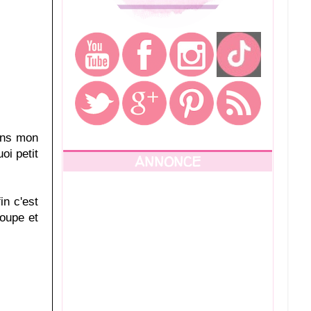
dans mon
oi petit
ANNONCE
in c'est
coupe et