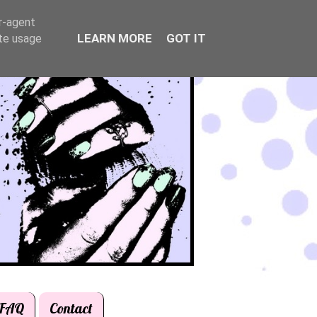
er-agent
LEARN MORE
GOT IT
ate usage
FAQ
Contact