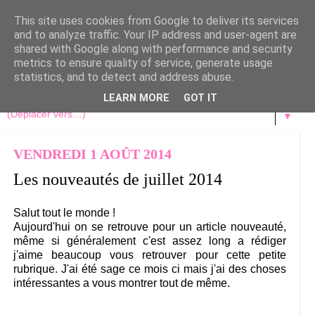
This site uses cookies from Google to deliver its services
and to analyze traffic. Your IP address and user-agent are
shared with Google along with performance and security
metrics to ensure quality of service, generate usage
statistics, and to detect and address abuse.
LEARN MORE
GOT IT
▼
VENDREDI 1 AOÛT 2014
Les nouveautés de juillet 2014
Salut tout le monde !
Aujourd'hui on se retrouve pour un article nouveauté,
même si généralement c'est assez long a rédiger
j'aime beaucoup vous retrouver pour cette petite
rubrique. J'ai été sage ce mois ci mais j'ai des choses
intéressantes a vous montrer tout de même.