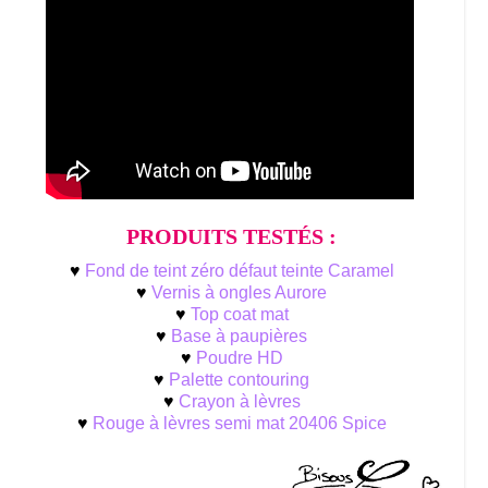
PRODUITS TESTÉS :
♥
Fond de teint zéro défaut teinte Caramel
♥
Vernis à ongles Aurore
♥
Top coat mat
♥
Base à paupières
♥
Poudre HD
♥
Palette contouring
♥
Crayon à lèvres
♥
Rouge à lèvres semi mat 20406 Spice