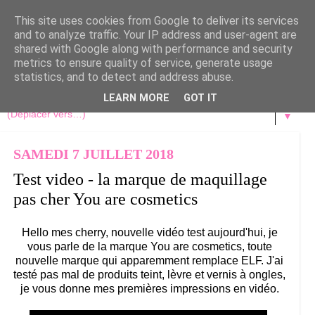
This site uses cookies from Google to deliver its services
and to analyze traffic. Your IP address and user-agent are
shared with Google along with performance and security
metrics to ensure quality of service, generate usage
statistics, and to detect and address abuse.
LEARN MORE
GOT IT
▼
SAMEDI 7 JUILLET 2018
Test video - la marque de maquillage
pas cher You are cosmetics
Hello mes cherry, nouvelle vidéo test aujourd'hui, je
vous parle de la marque You are cosmetics, toute
nouvelle marque qui apparemment remplace ELF. J'ai
testé pas mal de produits teint, lèvre et vernis à ongles,
je vous donne mes premières impressions en vidéo.