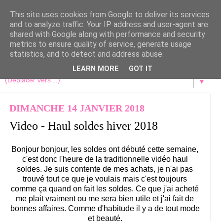
This site uses cookies from Google to deliver its services
and to analyze traffic. Your IP address and user-agent are
shared with Google along with performance and security
metrics to ensure quality of service, generate usage
statistics, and to detect and address abuse.
LEARN MORE
GOT IT
▼
DIMANCHE 14 JANVIER 2018
Video - Haul soldes hiver 2018
Bonjour bonjour, les soldes ont débuté cette semaine,
c'est donc l'heure de la traditionnelle vidéo haul
soldes. Je suis contente de mes achats, je n'ai pas
trouvé tout ce que je voulais mais c'est toujours
comme ça quand on fait les soldes. Ce que j'ai acheté
me plait vraiment ou me sera bien utile et j'ai fait de
bonnes affaires. Comme d'habitude il y a de tout mode
et beauté.