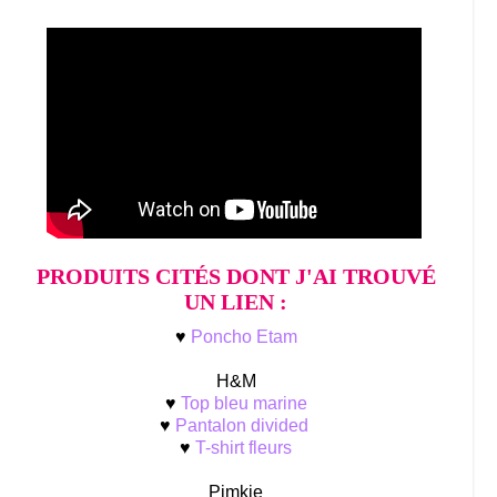
PRODUITS CITÉS DONT J'AI TROUVÉ
UN LIEN :
♥
Poncho Etam
H&M
♥
Top bleu marine
♥
Pantalon divided
♥
T-shirt fleurs
Pimkie