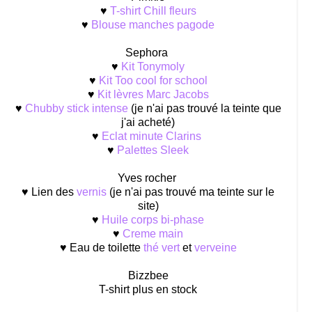
♥
T-shirt Chill fleurs
♥
Blouse manches pagode
Sephora
♥
Kit Tonymoly
♥
Kit Too cool for school
♥
Kit lèvres Marc Jacobs
♥
Chubby stick intense
(je n'ai pas trouvé la teinte que
j'ai acheté)
♥
Eclat minute Clarins
♥
Palettes Sleek
Yves rocher
♥ Lien des
vernis
(je n'ai pas trouvé ma teinte sur le
site)
♥
Huile corps bi-phase
♥
Creme main
♥ Eau de toilette
thé vert
et
verveine
Bizzbee
T-shirt plus en stock