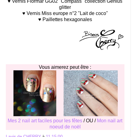
♥ Vernis Flormar GG02 "Compass" collection Genius
glitter
♥ Vernis Miss europe n°2 "Lait de coco"
♥ Paillettes hexagonales
Vous aimerez peut être :
Mes 2 nail art faciles pour les fêtes
/ OU /
Mon nail art
noeud de noël
Lavis de CHERRY
à
11:15:00