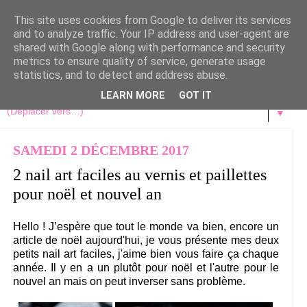
This site uses cookies from Google to deliver its services
and to analyze traffic. Your IP address and user-agent are
shared with Google along with performance and security
metrics to ensure quality of service, generate usage
statistics, and to detect and address abuse.
LEARN MORE
GOT IT
▼
SAMEDI 2 DÉCEMBRE 2017
2 nail art faciles au vernis et paillettes
pour noël et nouvel an
Hello ! J’espère que tout le monde va bien, encore un
article de noël aujourd'hui, je vous présente mes deux
petits nail art faciles, j'aime bien vous faire ça chaque
année. Il y en a un plutôt pour noël et l'autre pour le
nouvel an mais on peut inverser sans problème.