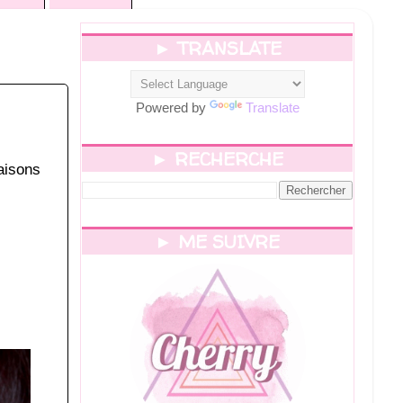
► TRANSLATE
Powered by
Translate
► RECHERCHE
raisons
► ME SUIVRE