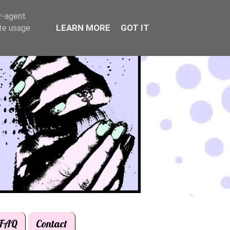
er-agent
LEARN MORE
GOT IT
ate usage
FAQ
Contact