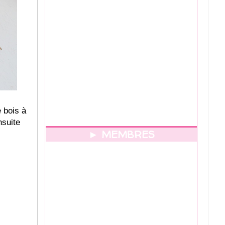
e bois à
nsuite
► MEMBRES