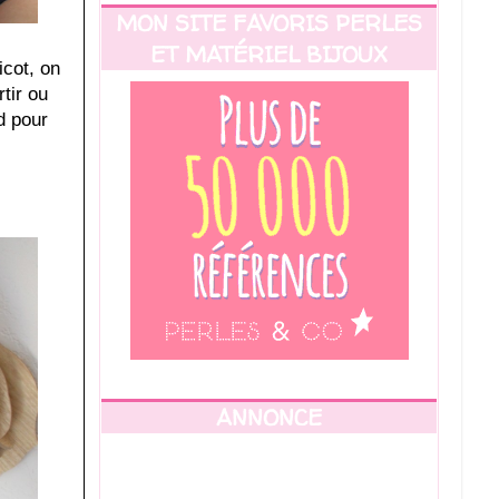
MON SITE FAVORIS PERLES
ET MATÉRIEL BIJOUX
icot, on
tir ou
d pour
ANNONCE