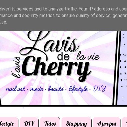
iver its services and to analyze traffic. Your IP address and us
mance and security metrics to ensure quality of service, gener
use.
festyle
DIY
Tutos
Shopping
A propos