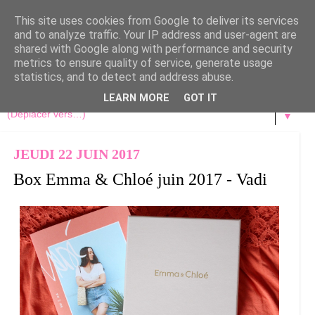
This site uses cookies from Google to deliver its services
and to analyze traffic. Your IP address and user-agent are
shared with Google along with performance and security
metrics to ensure quality of service, generate usage
statistics, and to detect and address abuse.
LEARN MORE
GOT IT
▼
JEUDI 22 JUIN 2017
Box Emma & Chloé juin 2017 - Vadi