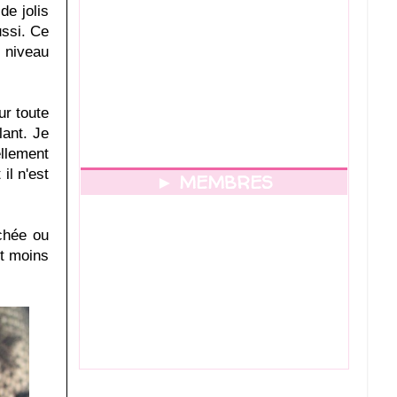
de jolis
ussi. Ce
u niveau
ur toute
lant. Je
ellement
il n'est
► MEMBRES
achée ou
st moins