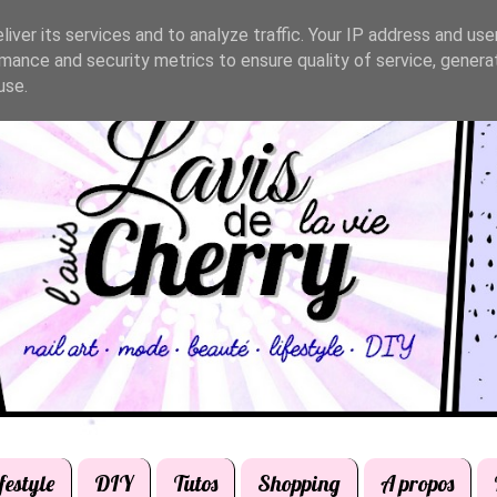
iver its services and to analyze traffic. Your IP address and us
mance and security metrics to ensure quality of service, gener
use.
festyle
DIY
Tutos
Shopping
A propos