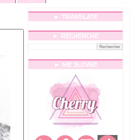
► TRANSLATE
► RECHERCHE
► ME SUIVRE