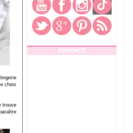
ANNONCE
lingerie
le choix
e trouve
paraître