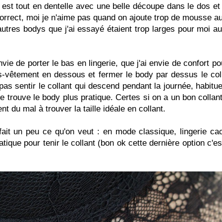
 est tout en dentelle avec une belle découpe dans le dos et 
correct, moi je n'aime pas quand on ajoute trop de mousse a
s autres bodys que j'ai essayé étaient trop larges pour moi a
e de porter le bas en lingerie, que j'ai envie de confort po
us-vêtement en dessous et fermer le body par dessus le col
pas sentir le collant qui descend pendant la journée, habitu
e trouve le body plus pratique. Certes si on a un bon collant 
 du mal à trouver la taille idéale en collant.
fait un peu ce qu'on veut : en mode classique, lingerie c
que pour tenir le collant (bon ok cette dernière option c'e