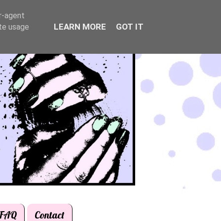
er-agent
LEARN MORE
GOT IT
ate usage
FAQ
Contact