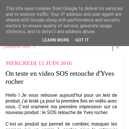
This site uses cookies from Google to deliver its services
and to analyze traffic. Your IP address and user-agent are
shared with Google along with performance and security
metrics to ensure quality of service, generate usage
statistics, and to detect and address abuse.
LEARN MORE
GOT IT
▼
MERCREDI 15 JUIN 2016
On teste en video SOS retouche d'Yves
rocher
Hello ! Je vous retrouve aujourd'hui pour un test de
produit, j'ai testé ça pour la première fois en vidéo avec
vous. C'est vraiment ma première impression sur ce
nouveau produit : le SOS retouche de Yves rocher.
C'est un produit qui permet de combler, masquer les