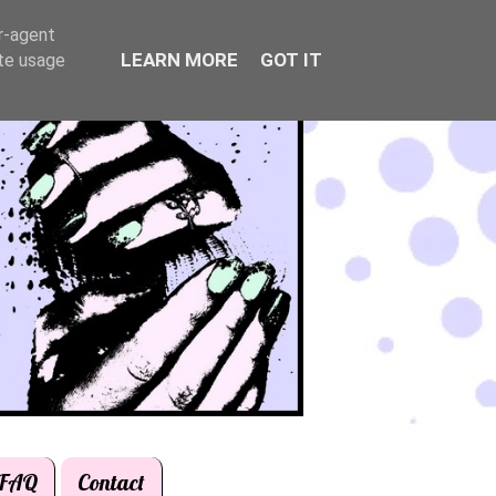
er-agent
LEARN MORE
GOT IT
ate usage
FAQ
Contact