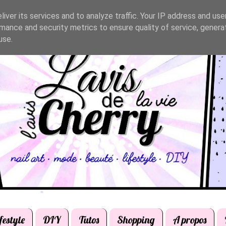
iver its services and to analyze traffic. Your IP address and us
mance and security metrics to ensure quality of service, gener
use.
festyle
DIY
Tutos
Shopping
A propos