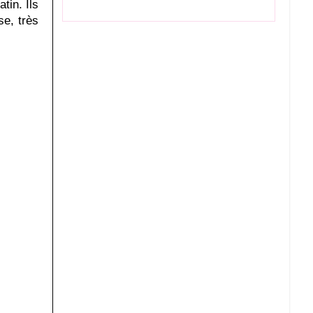
tin. Ils
se, très