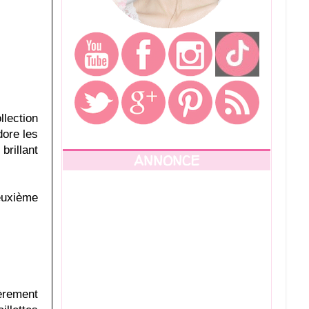
llection
dore les
brillant
ANNONCE
deuxième
gèrement