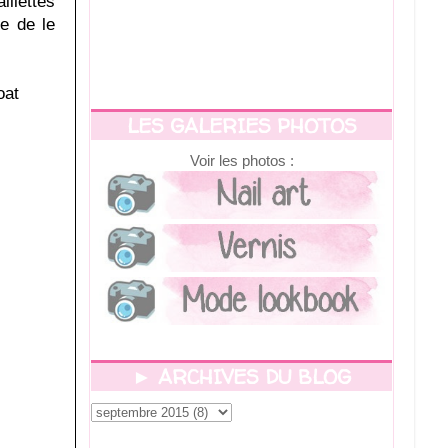
illettes
le de le
oat
LES GALERIES PHOTOS
Voir les photos :
► ARCHIVES DU BLOG