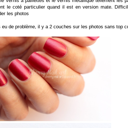
e vernis à paillettes et le vernis métallique tellement les pa
nt le coté particulier quand il est en version mate. Diffici
der les photos
pas eu de problème, il y a 2 couches sur les photos sans top c