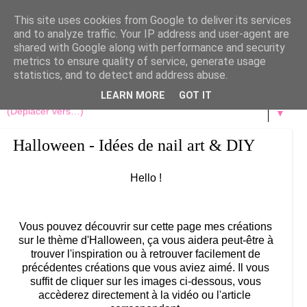
This site uses cookies from Google to deliver its services
and to analyze traffic. Your IP address and user-agent are
shared with Google along with performance and security
metrics to ensure quality of service, generate usage
statistics, and to detect and address abuse.
LEARN MORE
GOT IT
▼
Halloween - Idées de nail art & DIY
Hello !
Vous pouvez découvrir sur cette page mes créations
sur le thème d'Halloween, ça vous aidera peut-être à
trouver l'inspiration ou à retrouver facilement de
précédentes créations que vous aviez aimé. Il vous
suffit de cliquer sur les images ci-dessous, vous
accèderez directement à la vidéo ou l'article